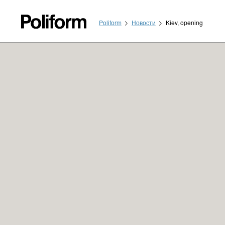
Poliform
Новости
Kiev, opening