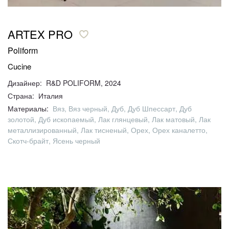
ARTEX PRO
Poliform
Cucine
Дизайнер: R&D POLIFORM, 2024
Страна: Италия
Материалы:
Вяз, Вяз черный, Дуб, Дуб Шпессарт, Дуб
золотой, Дуб ископаемый, Лак глянцевый, Лак матовый, Лак
металлизированный, Лак тисненый, Орех, Орех каналетто,
Скотч-брайт, Ясень черный