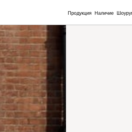
Продукция
Наличие
Шоуру