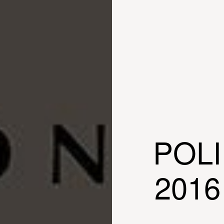
POL
201