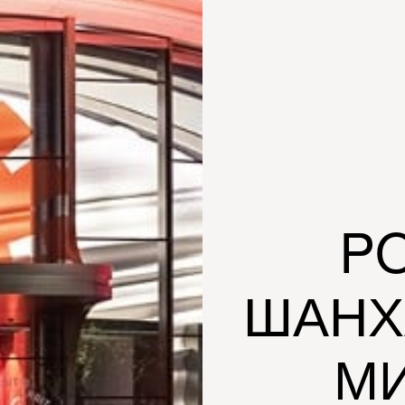
P
ШАНХ
М