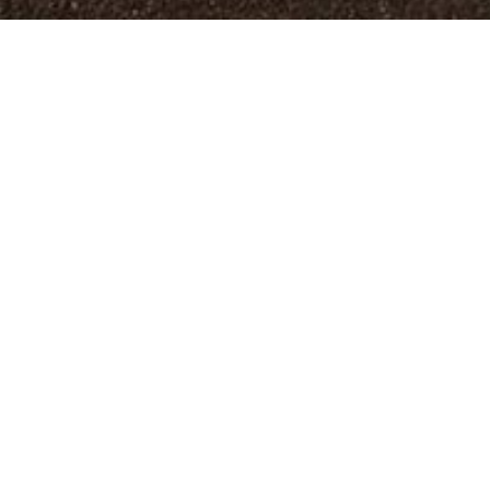
Pol
Poliform 
потрясающего 
себе на меропр
Orbit: инс
итальянскому 
собой возвращ
Art & Design -
Миланская м