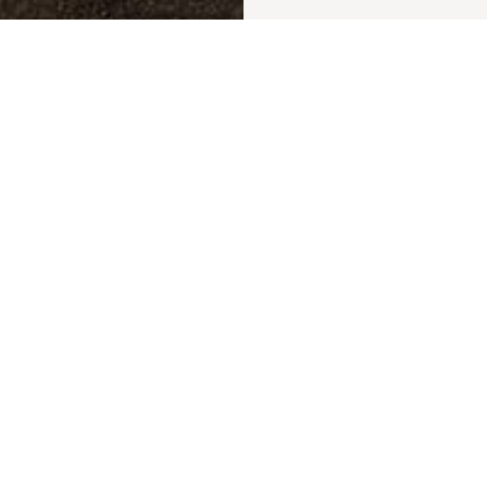
СОБЫТИЕ, ШАНХАЙ
iform в Шанхае вместе с Миланской мебельной выста
вновь играет главную роль в Шанхае. После недавнег
монобрендового магазина в районе Лаосимэн компа
иятии, подготовленном Миланской мебельной выставко
талляция-перформанс художницы Матильды Кассани, 
дизайну». Инсталляция, действующая с 8 по 10 ноя
ение Миланской мебельной выставки в Шанхай по сл
 одной из самых престижных ярмарок современного ис
ебельная выставка впервые выступает партнером э