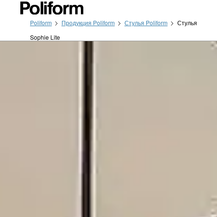
Poliform
Продукция Poliform
Стулья Poliform
Стулья
Sophie Lite