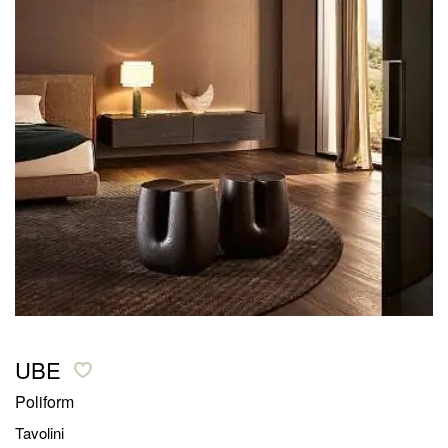
UBE
Poliform
Tavolini