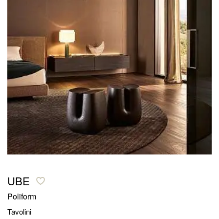
UBE
Poliform
Tavolini