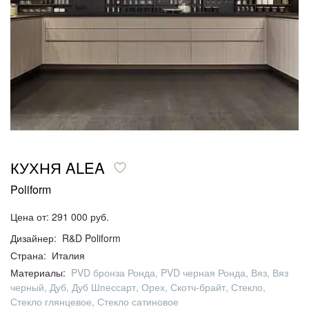
КУХНЯ ALEA
Poliform
Цена от: 291 000 руб.
Дизайнер: R&D Poliform
Страна: Италия
Материалы:
PVD бронза Ронда, PVD черная Ронда, Вяз, Вяз
черный, Дуб, Дуб Шпессарт, Орех, Скотч-брайт, Стекло,
Стекло глянцевое, Стекло сатиновое