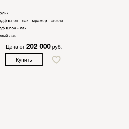
олик
дф шпон - лак - мрамор - стекло
дф шпон - лак
овый лак
202 000
Цена от
руб.
Купить