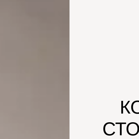
К
СТО