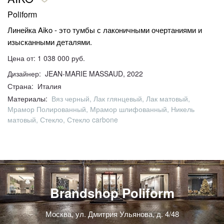
Poliform
Линейка Aiko - это тумбы с лаконичными очертаниями и
изысканными деталями.
Цена от: 1 038 000 руб.
Дизайнер: JEAN-MARIE MASSAUD, 2022
Страна: Италия
Материалы:
Вяз черный, Лак глянцевый, Лак матовый,
Мрамор Полированный, Мрамор шлифованный, Никель
матовый, Стекло, Стекло carbone
Brandshop Poliform
Москва, ул. Дмитрия Ульянова, д. 4/48