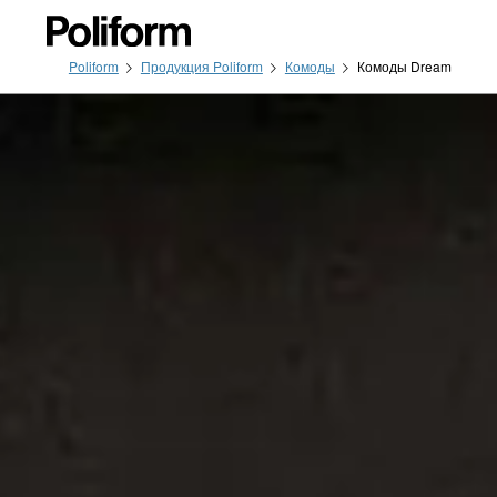
Poliform
Продукция Poliform
Комоды
Комоды Dream